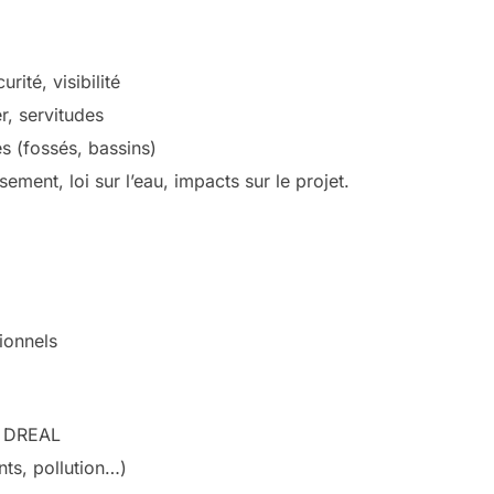
rité, visibilité
r, servitudes
s (fossés, bassins)
ment, loi sur l’eau, impacts sur le projet.
ionnels
a DREAL
nts, pollution…)