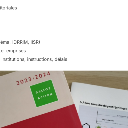
toriales
éma, IDRRIM, IISR)
te, emprises
nstitutions, instructions, délais