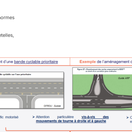
 normes
telles,